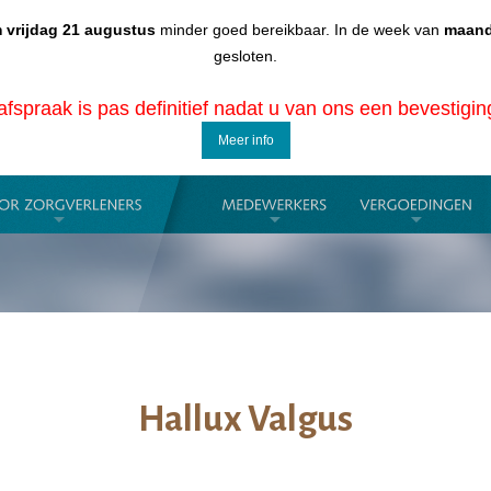
 vrijdag 21 augustus
minder goed bereikbaar. In de week van
maand
gesloten.
fspraak is pas definitief nadat u van ons een bevestigi
Meer info
Hallux Valgus