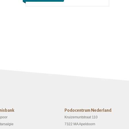
nisbank
Podocentrum Nederland
spoor
Kruizemuntstraat 110
tarsalgie
7322 MA Apeldoorn