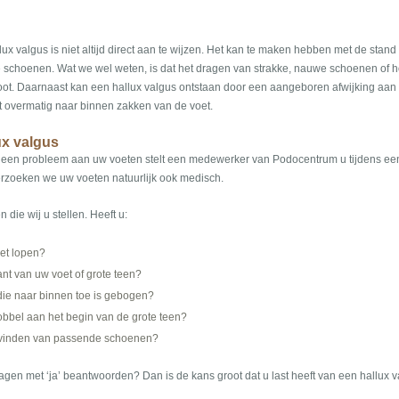
x valgus is niet altijd direct aan te wijzen. Het kan te maken hebben met de stand
hte schoenen. Wat we wel weten, is dat het dragen van strakke, nauwe schoenen of
oot. Daarnaast kan een hallux valgus ontstaan door een aangeboren afwijking aan d
t overmatig naar binnen zakken van de voet.
x valgus
n een probleem aan uw voeten stelt een medewerker van Podocentrum u tijdens ee
rzoeken we uw voeten natuurlijk ook medisch.
n die wij u stellen. Heeft u:
met lopen?
ant van uw voet of grote teen?
die naar binnen toe is gebogen?
nobbel aan het begin van de grote teen?
 vinden van passende schoenen?
gen met ‘ja’ beantwoorden? Dan is de kans groot dat u last heeft van een hallux v