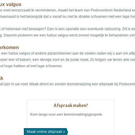
ux valgus
lux voet veroorzaakt te verminderen, maakt het team van Podocentrum Nederland 
Daarnaast is het belangrijk dat u vanaf nu niet te strakke schoenen met een lage ha
k of helemaal niet bewegen? Dan is een operatie een eventuele oplossing. Dit is ee
lang. Daarom proberen we een hallux valgus eerst zoveel mogelijk te behandelen zon
oorkomen
 een hallux valgus of andere pijnproblemen aan de voeten raden wij u aan om alt
oepel leer of katoen, een stevige zool en de juiste maat. Zo krijgen uw tenen alle ru
st hoge hakken af met lage schoenen.
ak
met pijn in uw voet. Maak direct en zonder doorverwijzing een afspraak bij Podoce
Afspraak maken?
Kom langs voor een kennismakingsgesprek.
Maak online afspraak »